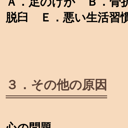
Ａ．足のけが Ｂ．骨
脱臼 Ｅ．悪い生活習
３．その他の原因
心の問題