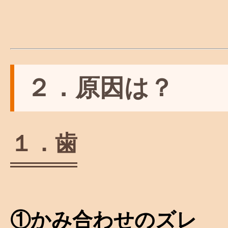
２．原因は？
１．歯
①かみ合わせのズレ